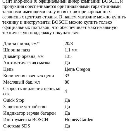
Сайт shop-tools.ru официальный дилер компании BOSCH, и
продукция обеспечивается оригинальными гарантийными
талонами имеющими силу во всех авторизированных
сервисных центрах страны. В нашем магазине можно купить
технику и инструменты BOSCH можно купить только
официальных поставок, что обеспечивает максимальную
техническую поддержку покупателям.
Длина шины, см/"
20/8
Ширина паза
1.1 мм
Диаметр бревна, мм
135
Автоматическая смазка
Да
Цепь
Цепь Oregon
Количество звеньев цепи
33
Масляный бак, мл
80
Скорость движения цепи, м/
4
сек
Quick Stop
Да
Защитное устройство
Да
Индикатор заряда батареи
Да
Инструменты BOSCH
Home&Garden
Система SDS
Да